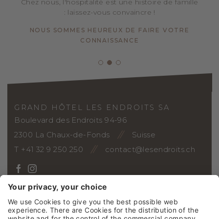
Chez nous, l'hospitalité est une histoire de famille
: laissez-vous convaincre !
NOUS SOMMES HEUREUX DE FAIRE VOTRE
CONNAISSANCE
GRAND HÔTEL LES ENDROITS SA
Boulevard des Endroits 94-96
2300 La Chaux-de-Fonds
Suisse
T +41 32 9 250 250
contact@lesendroits.ch
ARRIVÉE
Bons-cadeaux
Galerie photo