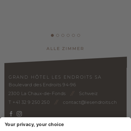
ALLE ZIMMER
GRAND HÔTEL LES ENDROITS SA
Boulevard des Endroits 94-96
2300 La Chaux-de-Fonds
Schweiz
T +41 32 9 250 250
contact@lesendroits.ch
ANREISE