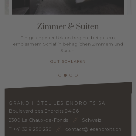
Zimmer & Suiten
Ein gelungener Urlaub beginnt bei gutem,
erholsamem Schlaf in behaglichen Zimmern und
Suiten.
GUT SCHLAFEN
GRAND HÔTEL LES ENDROITS SA
Boulevard des Endroits 94-96
2300 La Chaux-de-Fonds
Schweiz
T +41 32 9 250 250
contact@lesendroits.ch