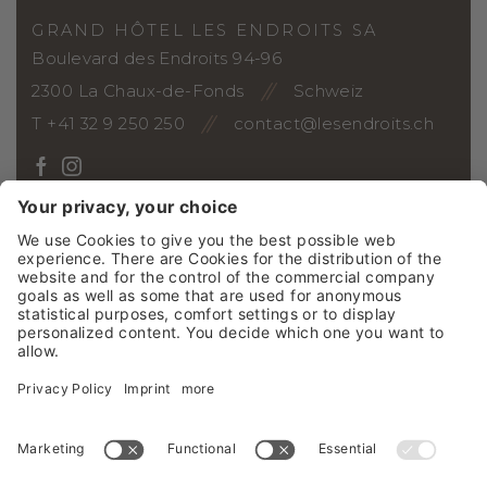
GRAND HÔTEL LES ENDROITS SA
Boulevard des Endroits 94-96
2300 La Chaux-de-Fonds
Schweiz
T +41 32 9 250 250
contact@lesendroits.ch
ANREISE
Gutscheine
Fotogalerie
Webcam
Social Wall
Jobs
News
NEWSLETTER
©2026 Grand Hôtel Les Endroits SA
Impressum
AGBs