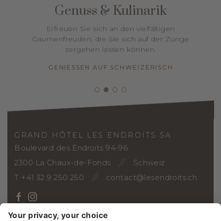
Genuss & Kulinarik
Erfreuen Sie sich an den vielfältigen
Gaumenfreuden, die Sie sich auf der Zunge
zergehen lassen können.
GENIESSEN AUF SCHWEIZERISCH
GRAND HÔTEL LES ENDROITS SA
Boulevard des Endroits 94-96
2300 La Chaux-de-Fonds
Schweiz
T +41 32 9 250 250
contact@lesendroits.ch
ANREISE