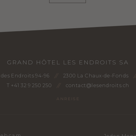
GRAND HÔTEL LES ENDROITS SA
des Endroits 94-96
2300 La Chaux-de-Fonds
T +41 32 9 250 250
contact@lesendroits.ch
ANREISE
ebcam