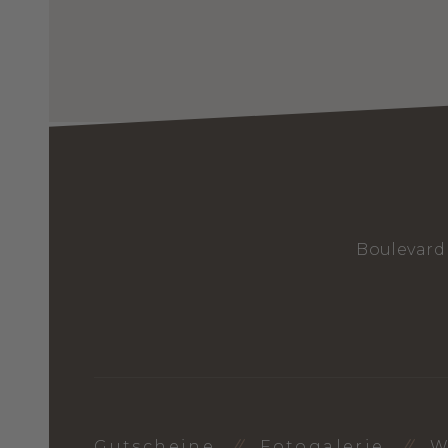
Boulevard 
Gutscheine
Fotogalerie
W