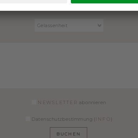
PAKET
Gelassenheit
NEWSLETTER
abonnieren
Datenschutzbestimmung (
INFO
)
BUCHEN